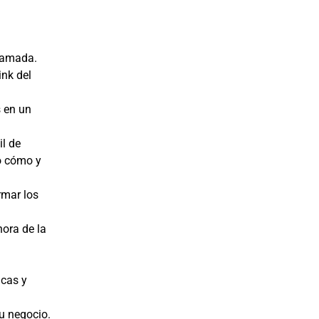
llamada.
ink del
 en un
il de
ro cómo y
rmar los
hora de la
icas y
u negocio.