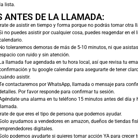
a lista.
 ANTES DE LA LLAMADA:
ate de asistir en tiempo y forma porque no podrás tomar otra 
Si no puedes asistir por cualquier cosa, puedes reagendar en el l
calendario.
No toleraremos demoras de más de 5-10 minutos, ni que asistas
espacio con ruido y sin atención.
La llamada fue agendada en tu hora local, así que revisa tu ema
confirmación y tu google calendar para asegurarte de tener cla
cuándo asistir.
Te contactaremos por WhatsApp, llamada o mensaje para confi
detalles. Por favor responde para confirmar tu sesión.
Agéndate una alarma en tu teléfono 15 minutos antes del día y 
llamada.
rate de que eres el tipo de persona que podemos ayudar.
Solo ayudamos a vendedores en amazon, dueños de tiendas fis
emprendedores digitales.
Solo podemos ayudarte si quieres tomar acción YA para crecer t