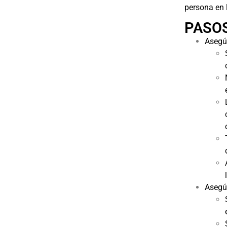
persona en l
PASOS
Asegúr
Asegú