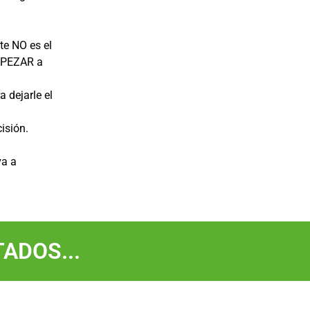
te NO es el
EMPEZAR a
a dejarle el
isión.
va a
ADOS...