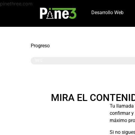
pinethree.com
Desarrollo Web
Progreso
Progreso
95%
MIRA EL CONTENI
Tu llamada 
confirmar y
máximo pro
Si no sigue